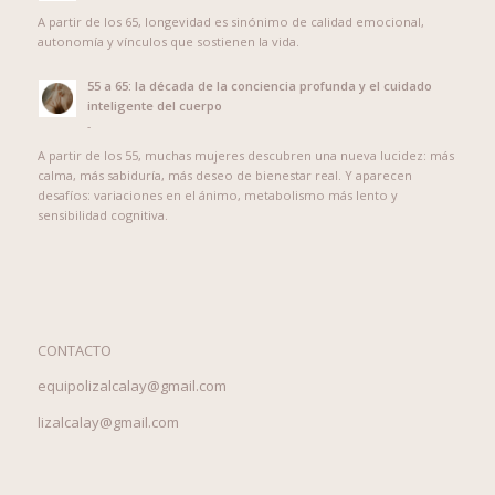
A partir de los 65, longevidad es sinónimo de calidad emocional,
autonomía y vínculos que sostienen la vida.
55 a 65: la década de la conciencia profunda y el cuidado
inteligente del cuerpo
-
A partir de los 55, muchas mujeres descubren una nueva lucidez: más
calma, más sabiduría, más deseo de bienestar real. Y aparecen
desafíos: variaciones en el ánimo, metabolismo más lento y
sensibilidad cognitiva.
CONTACTO
equipolizalcalay@gmail.com
lizalcalay@gmail.com