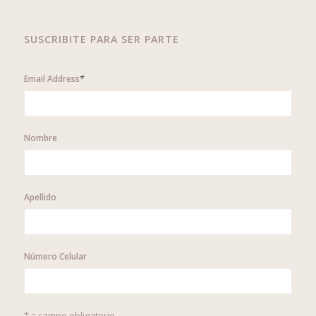
SUSCRIBITE PARA SER PARTE
*
Email Address
Nombre
Apellido
Número Celular
* = campo obligatorio